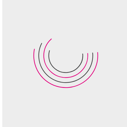
Werte sind nicht nur etwas für die Website, sondern
fürs Leben. In unserer Arbeit und außerhalb stehen
wir für …
Ehrlichkeit
: Wir sagen, was wir denken – und wir handeln
auch danach. Nur offenes Feedback hilft weiter und bringt
voran.
Respekt
: Jede*r ist bei uns herzlich willkommen. Ein
respektvoller Umgang dabei ist für uns selbstverständlich.
Hilfsbereitschaft
: Wir sind für Dich da und unterstützen Dich
mit Rat und Tat. Wir nehmen Dich an die Hand.
Wertschätzung
: Sich gegenseitig wertzuschätzen, ist ein
zentrales Gut – und essenziell für jede Zusammenarbeit.
Spaß
: Das Leben muss Spaß machen, denn der sorgt für die
richtige Energie. Trübsal hat dabei keinen Platz.
Unser Antrieb und unsere Motivation
sind vielschichtig
Wir möchten etwas bewegen, indem wir …